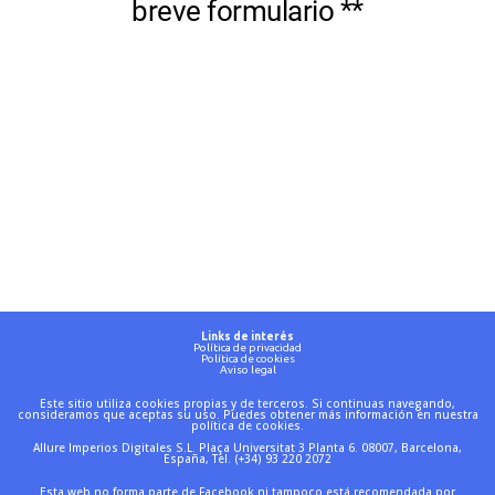
Links de interés
Política de privacidad
Política de cookies
Aviso legal
Este sitio utiliza cookies propias y de terceros. Si continuas navegando,
consideramos que aceptas su uso. Puedes obtener más información en nuestra
política de cookies.
Allure Imperios D
igitales S.L. Plaça Universitat 3 Planta 6. 08007, Barcelona,
España, Tel.
(+34) 93 220 2072
Esta web no forma parte de Facebook ni tampoco está recomendada por